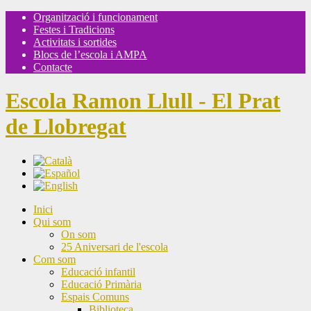
Organització i funcionament
Festes i Tradicions
Activitats i sortides
Blocs de l’escola i AMPA
Contacte
Escola Ramon Llull - El Prat
de Llobregat
Inici
Qui som
On som
25 Aniversari de l'escola
Com som
Educació infantil
Educació Primària
Espais Comuns
Biblioteca