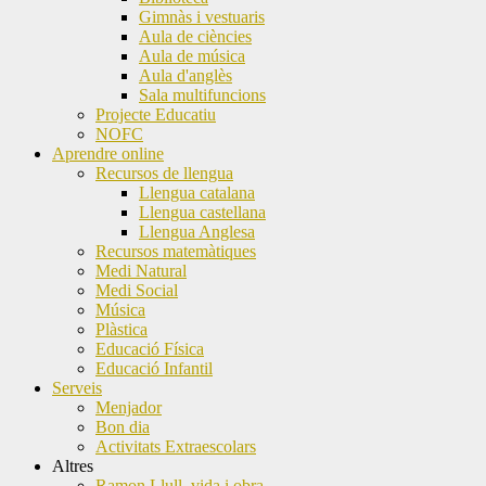
Gimnàs i vestuaris
Aula de ciències
Aula de música
Aula d'anglès
Sala multifuncions
Projecte Educatiu
NOFC
Aprendre online
Recursos de llengua
Llengua catalana
Llengua castellana
Llengua Anglesa
Recursos matemàtiques
Medi Natural
Medi Social
Música
Plàstica
Educació Física
Educació Infantil
Serveis
Menjador
Bon dia
Activitats Extraescolars
Altres
Ramon Llull, vida i obra