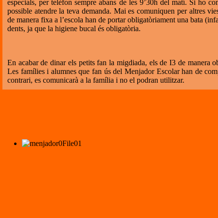
especials, per telèfon sempre abans de les 9’30h del matí. Si ho c
possible atendre la teva demanda. Mai es comuniquen per altres vie
de manera fixa a l’escola han de portar obligatòriament una bata (infant
dents, ja que la higiene bucal és obligatòria.
En acabar de dinar els petits fan la migdiada, els de I3 de manera obl
Les famílies i alumnes que fan ús del Menjador Escolar han de co
contrari, es comunicarà a la família i no el podran utilitzar.