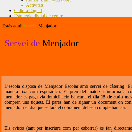
Activitats
Cultura Digital
Estratègia digital de centre
Estàs aquí:
Serveis
Menjador
Servei de
Menjador
L’escola disposa de Menjador Escolar amb servei de càtering. El 
manera fixa com esporàdica. El preu del mateix s’informa a c
menjador es paga via domiciliació bancària
el dia 15 de cada me
compren uns tiquets. El pares han de signar un document on conste
menjador i el dia que es farà el cobrament del seu compte bancari.
Els avisos (tant per inscriure com per esborrar) es fan directam