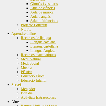
Gimnàs i vestuaris
Aula de ciències
Aula de música
Aula d'anglès
Sala multifuncions
Projecte Educatiu
NOFC
Aprendre online
Recursos de llengua
Llengua catalana
Llengua castellana
Llengua Anglesa
Recursos matemàtiques
Medi Natural
Medi Social
Música
Plàstica
Educació Física
Educació Infantil
Serveis
Menjador
Bon dia
Activitats Extraescolars
Altres
Ramon Llull, vida i obra