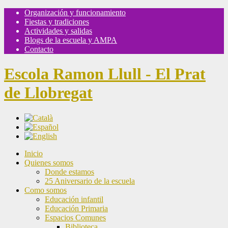
Organización y funcionamiento
Fiestas y tradiciones
Actividades y salidas
Blogs de la escuela y AMPA
Contacto
Escola Ramon Llull - El Prat
de Llobregat
Inicio
Quienes somos
Donde estamos
25 Aniversario de la escuela
Como somos
Educación infantil
Educación Primaria
Espacios Comunes
Biblioteca