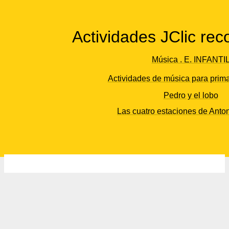
Actividades JClic r
Música . E. INFANTI
Actividades de música para prima
Pedro y el lobo
Las cuatro estaciones de Anton
2026 Escola Ramon Llull - El Prat de Llobregat -
Nota legal
-
Diseño web