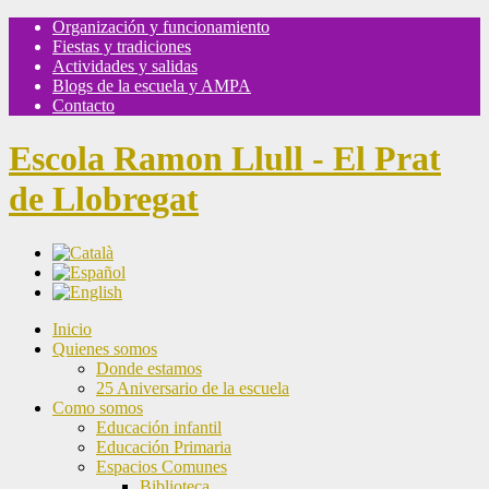
Organización y funcionamiento
Fiestas y tradiciones
Actividades y salidas
Blogs de la escuela y AMPA
Contacto
Escola Ramon Llull - El Prat
de Llobregat
Inicio
Quienes somos
Donde estamos
25 Aniversario de la escuela
Como somos
Educación infantil
Educación Primaria
Espacios Comunes
Biblioteca