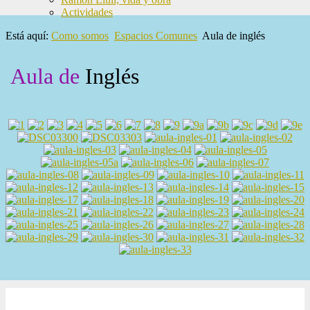
Actividades
Está aquí:
Como somos
Espacios Comunes
Aula de inglés
Aula de
Inglés
2026 Escola Ramon Llull - El Prat de Llobregat -
Nota legal
-
Diseño web