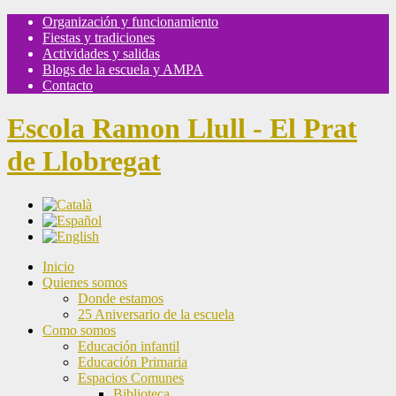
Organización y funcionamiento
Fiestas y tradiciones
Actividades y salidas
Blogs de la escuela y AMPA
Contacto
Escola Ramon Llull - El Prat
de Llobregat
Inicio
Quienes somos
Donde estamos
25 Aniversario de la escuela
Como somos
Educación infantil
Educación Primaria
Espacios Comunes
Biblioteca