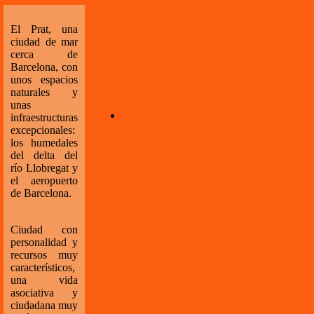
El Prat, una
ciudad de mar
cerca de
Barcelona, con
unos espacios
naturales y
unas
infraestructuras
excepcionales:
los humedales
del delta del
río Llobregat y
el aeropuerto
de Barcelona.
Ciudad con
personalidad y
recursos muy
característicos,
una vida
asociativa y
ciudadana muy