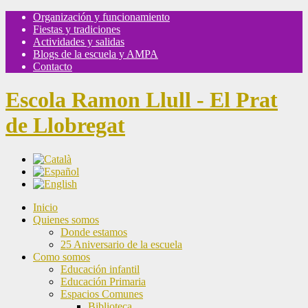
Organización y funcionamiento
Fiestas y tradiciones
Actividades y salidas
Blogs de la escuela y AMPA
Contacto
Escola Ramon Llull - El Prat
de Llobregat
Inicio
Quienes somos
Donde estamos
25 Aniversario de la escuela
Como somos
Educación infantil
Educación Primaria
Espacios Comunes
Biblioteca