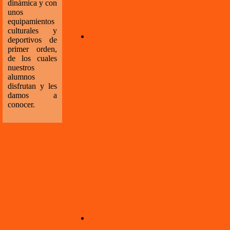
dinámica y con
unos
equipamientos
culturales y
deportivos de
primer orden,
de los cuales
nuestros
alumnos
disfrutan y les
damos a
conocer.