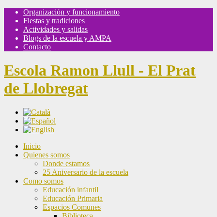
Organización y funcionamiento
Fiestas y tradiciones
Actividades y salidas
Blogs de la escuela y AMPA
Contacto
Escola Ramon Llull - El Prat
de Llobregat
Inicio
Quienes somos
Donde estamos
25 Aniversario de la escuela
Como somos
Educación infantil
Educación Primaria
Espacios Comunes
Biblioteca