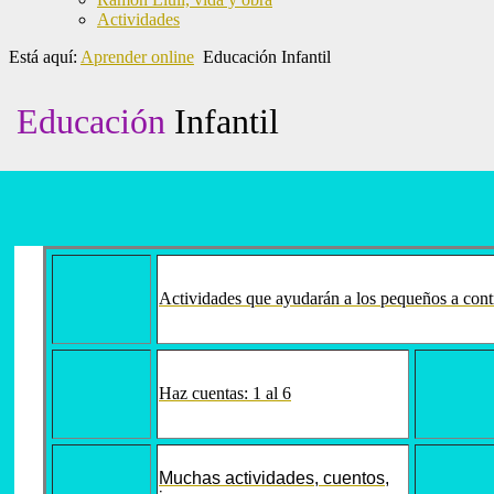
Actividades
Está aquí:
Aprender online
Educación Infantil
Educación
Infantil
Actividades que
ayudarán a los
pequeños
a cont
Haz cuentas: 1 al 6
Muchas actividades, cuentos,