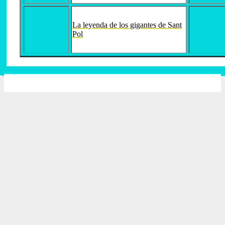
La leyenda de los gigantes de Sant
Pol
2026 Escola Ramon Llull - El Prat de Llobregat -
Nota legal
-
Diseño web