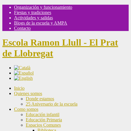
Organización y funcionamiento
Fiestas y tradiciones
Actividades y salidas
Blogs de la escuela y AMPA
Contacto
Escola Ramon Llull - El Prat
de Llobregat
Inicio
Quienes somos
Donde estamos
25 Aniversario de la escuela
Como somos
Educación infantil
Educación Primaria
Espacios Comunes
Biblioteca