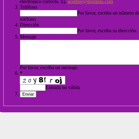
electrónico correcto. Ej.
nombre@dominio.com
Teléfono
Por favor, escriba un número d
teléfono.
Dirección
Por favor, escriba su dirección.
Mensaje
Por favor, escriba un mensaje.
*
Entrada no válida