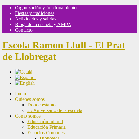
Organización y funcionamiento
Fiestas y tradiciones
Actividades y salidas
Blogs de la escuela y AMPA
Contacto
Escola Ramon Llull - El Prat
de Llobregat
Inicio
Quienes somos
Donde estamos
25 Aniversario de la escuela
Como somos
Educación infantil
Educación Primaria
Espacios Comunes
Biblioteca