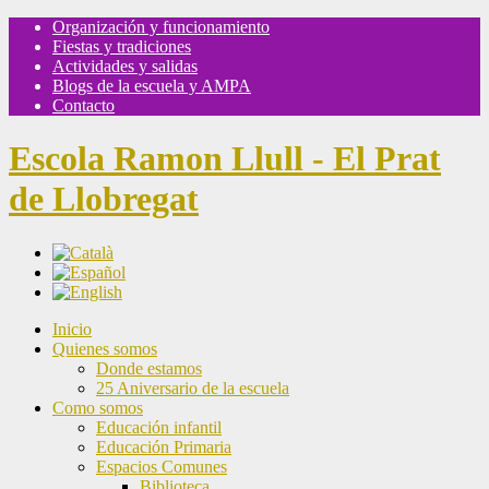
Organización y funcionamiento
Fiestas y tradiciones
Actividades y salidas
Blogs de la escuela y AMPA
Contacto
Escola Ramon Llull - El Prat
de Llobregat
Inicio
Quienes somos
Donde estamos
25 Aniversario de la escuela
Como somos
Educación infantil
Educación Primaria
Espacios Comunes
Biblioteca