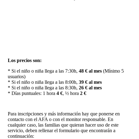
Los precios
son
:
* Si el niño o niña llega a las 7:30h,
48 € al mes
(Mínimo 5
usuarios)
*
Si el niño
o
niña
llega a las
8:00h,
39 €
al mes
*
Si el niño
o
niña
llega
a las 8:30h,
26
€ al mes
*
Días
puntuales
: 1 hora
4 €
,
½ hora
2
€
Para
inscripciones y más información
hay que ponerse
en
contacto
con el AFA
o
con el monitor
responsable
.
En
cualquier caso
,
las
familias que
quieran hacer uso de este
servicio
,
deben rellenar
el formulario que encontrarán a
continuación: