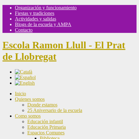
Organización y funcionamiento
Fiestas y tradiciones
Actividades y salidas
Blogs de la escuela y AMPA
Contacto
Escola Ramon Llull - El Prat
de Llobregat
Inicio
Quienes somos
Donde estamos
25 Aniversario de la escuela
Como somos
Educación infantil
Educación Primaria
Espacios Comunes
Biblioteca