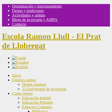
Organización y funcionamiento
Fiestas y tradiciones
Actividades y salidas
Blogs de la escuela y AMPA
Contacto
Escola Ramon Llull - El Prat
de Llobregat
Inicio
Quienes somos
Donde estamos
25 Aniversario de la escuela
Como somos
Educación infantil
Educación Primaria
Espacios Comunes
Biblioteca